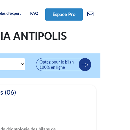
les d'expert
FAQ
Espace Pro
HIA ANTIPOLIS
s (06)
 de déontologie des bilans de