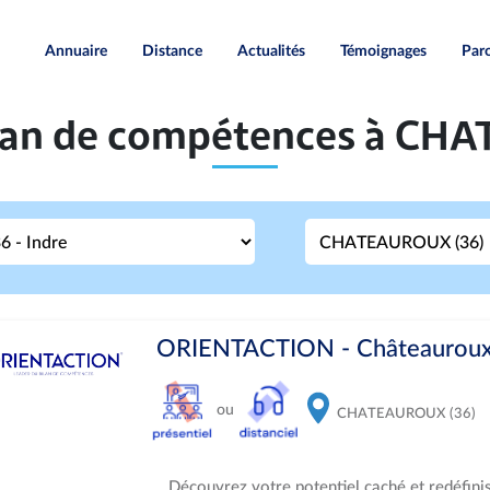
Annuaire
Distance
Actualités
Témoignages
Paro
Bilan de compétences à CH
ORIENTACTION - Châteauroux q
ou
CHATEAUROUX (36)
Découvrez votre potentiel caché et redéfini