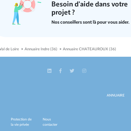
Besoin d’aide dans votre
projet ?
Nos conseillers sont là pour vous aider.
al de Loire
>
Annuaire Indre (36)
>
Annuaire CHATEAUROUX (36)
ANNUAIRE
Protection de
Nous
la vie privée
contacter