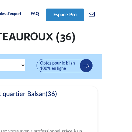
les d'expert
FAQ
Espace Pro
ATEAUROUX (36)
uartier Balsan(36)
ssez votre avenir professionnel grâce à un