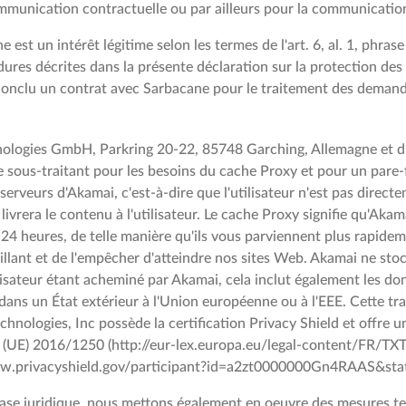
mmunication contractuelle ou par ailleurs pour la communication
 est un intérêt légitime selon les termes de l'art. 6, al. 1, phras
res décrites dans la présente déclaration sur la protection des 
 conclu un contrat avec Sarbacane pour le traitement des demand
nologies GmbH, Parkring 20-22, 85748 Garching, Allemagne et d
sous-traitant pour les besoins du cache Proxy et pour un pare-f
serveurs d'Akamai, c'est-à-dire que l'utilisateur n'est pas direc
ivrera le contenu à l'utilisateur. Le cache Proxy signifie qu'Aka
 heures, de telle manière qu'ils vous parviennent plus rapideme
veillant et de l'empêcher d'atteindre nos sites Web. Akamai ne s
ilisateur étant acheminé par Akamai, cela inclut également les d
 dans un État extérieur à l'Union européenne ou à l'EEE. Cette tr
hnologies, Inc possède la certification Privacy Shield et offre
ion (UE) 2016/1250 (http://eur-lex.europa.eu/legal-content/
//www.privacyshield.gov/participant?id=a2zt0000000Gn4RAAS&sta
ase juridique, nous mettons également en oeuvre des mesures te