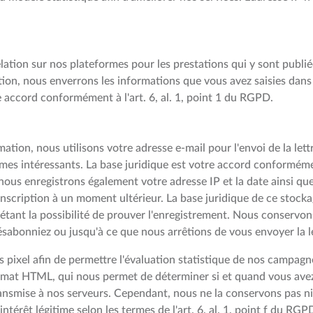
lation sur nos plateformes pour les prestations qui y sont publié
n, nous enverrons les informations que vous avez saisies dans l
e accord conformément à l'art. 6, al. 1, point 1 du RGPD.
mation, nous utilisons votre adresse e-mail pour l'envoi de la let
s intéressants. La base juridique est votre accord conformément 
 nous enregistrons également votre adresse IP et la date ainsi que
inscription à un moment ultérieur. La base juridique de ce stocka
ime étant la possibilité de prouver l'enregistrement. Nous conserv
ésabonniez ou jusqu'à ce que nous arrêtions de vous envoyer la l
 pixel afin de permettre l'évaluation statistique de nos campagnes
ormat HTML, qui nous permet de déterminer si et quand vous avez 
ransmise à nos serveurs. Cependant, nous ne la conservons pas n
 intérêt légitime selon les termes de l'art. 6, al. 1, point f du RGPD