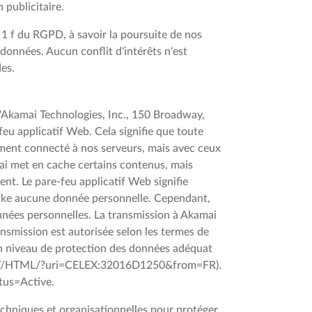
 publicitaire.
e 1 f du RGPD, à savoir la poursuite de nos
données. Aucun conflit d'intérêts n'est
es.
'Akamai Technologies, Inc., 150 Broadway,
eu applicatif Web. Cela signifie que toute
tement connecté à nos serveurs, mais avec ceux
mai met en cache certains contenus, mais
nt. Le pare-feu applicatif Web signifie
tocke aucune donnée personnelle. Cependant,
onnées personnelles. La transmission à Akamai
ansmission est autorisée selon les termes de
 un niveau de protection des données adéquat
FR/TXT/HTML/?uri=CELEX:32016D1250&from=FR).
tus=Active.
chniques et organisationnelles pour protéger