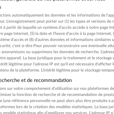
s
lectons automatiquement les données et les informations de l'ap
r. L'enregistrement peut porter sur (1) les types et versions de na
net à partir de laquelle un système d'accès accède à notre page Int
 page Internet, (5) la date et l'heure d'accès à la page Internet,
système d'accès et (8) d'autres données et informations similaires
curité, c'est-à-dire Pour pouvoir reconstruire une éventuelle at
is anonymisons ou supprimons les données de recherche. L'adresse
re appareil. La base juridique pour le traitement et le stockage d
ntérêt légitime pour l'adresse IP est qu'il est nécessaire d'affich
 contenu de la plateforme. L'intérêt légitime pour le stockage tempo
 recherche et de recommandation
s sur votre comportement d'utilisation sur nos plateformes de 
'optimiser la fonction de recherche et de recommandation de pre
une référence personnelle ne peut alors plus être produite à par
eformes lors de la création des modèles statistiques. La base juri
 du modèle statistique afin d'améliorer nos services. L'adresse IP 