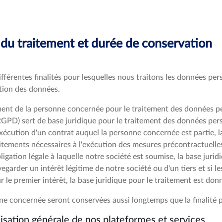
es du traitement et durée de conservation
fférentes finalités pour lesquelles nous traitons les données pers
ation des données.
t de la personne concernée pour le traitement des données person
RGPD) sert de base juridique pour le traitement des données per
écution d'un contrat auquel la personne concernée est partie, la b
itements nécessaires à l'exécution des mesures précontractuelle
gation légale à laquelle notre société est soumise, la base juridiq
garder un intérêt légitime de notre société ou d'un tiers et si le
le premier intérêt, la base juridique pour le traitement est donné
e concernée seront conservées aussi longtemps que la finalité po
lisation générale de nos plateformes et services