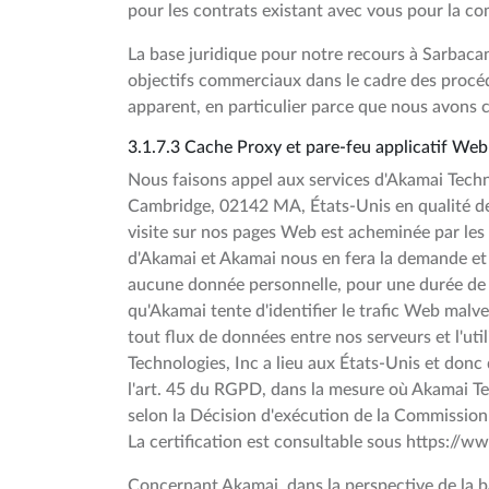
pour les contrats existant avec vous pour la co
La base juridique pour notre recours à Sarbacane
objectifs commerciaux dans le cadre des procédu
apparent, en particulier parce que nous avons
3.1.7.3 Cache Proxy et pare-feu applicatif Web
Nous faisons appel aux services d'Akamai Tech
Cambridge, 02142 MA, États-Unis en qualité de 
visite sur nos pages Web est acheminée par les 
d'Akamai et Akamai nous en fera la demande et l
aucune donnée personnelle, pour une durée de 24
qu'Akamai tente d'identifier le trafic Web mal
tout flux de données entre nos serveurs et l'ut
Technologies, Inc a lieu aux États-Unis et donc
l'art. 45 du RGPD, dans la mesure où Akamai Tec
selon la Décision d'exécution de la Commiss
La certification est consultable sous https:
Concernant Akamai, dans la perspective de la b