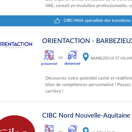
VAE, conseil en évolution professionnelle, c
CIBC-NNA spécialiste des transitions
ORIENTACTION - BARBEZIEUX
ou
BARBEZIEUX ST HILAI
Découvrez votre potentiel caché et redéfini
bilan de compétences personnalisé ! Passez 
carrière !
CIBC Nord Nouvelle-Aquitaine 