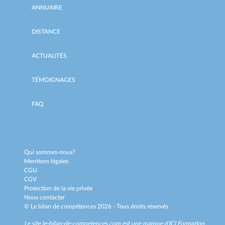
ANNUAIRE
DISTANCE
ACTUALITÉS
TÉMOIGNAGES
FAQ
Qui sommes-nous?
Mentions légales
CGU
CGV
Protection de la vie privée
Nous contacter
© Le bilan de compétences 2026 - Tous droits réservés
Le site le-bilan-de-competences.com est une marque d'
ICI Formation
.