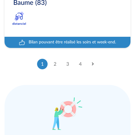
Baume (83)
Bilan pouvant être réalisé les soirs et week-end.
1
2
3
4