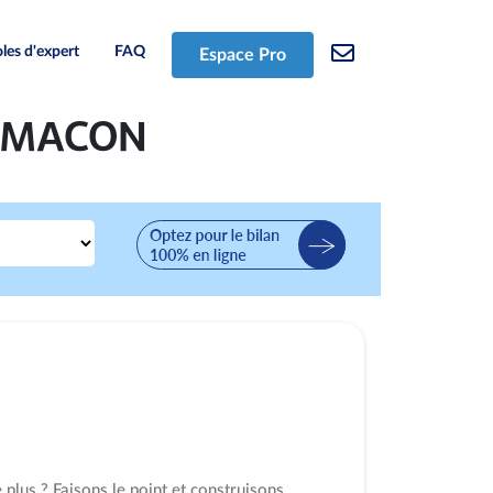
les d'expert
FAQ
Espace Pro
 à MACON
plus ? Faisons le point et construisons