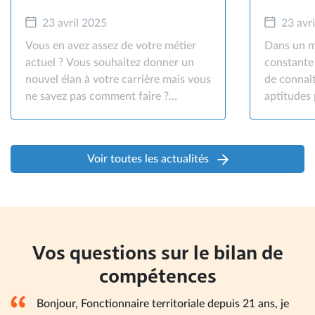
23 avril 2025
23 avr
Vous en avez assez de votre métier
Dans un m
actuel ? Vous souhaitez donner un
constante 
nouvel élan à votre carrière mais vous
de connaî
ne savez pas comment faire ?
aptitudes 
Changer de métier peut être une
sa carrièr
expérience enrichissante, à condition
est un out
d'adopter la bonne stratégie.
forces et 
Voir toutes les actualités
aspiration
Pourquoi r
compétenc
sont les é
bien cette
Vos questions sur le bilan de
vous guid
évaluation
compétences
Bonjour, Fonctionnaire territoriale depuis 21 ans, je