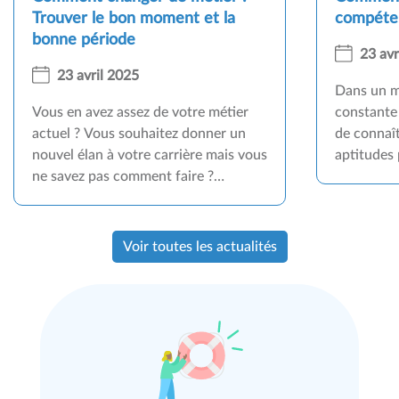
Trouver le bon moment et la
compéte
bonne période
23 avr
23 avril 2025
Dans un m
Vous en avez assez de votre métier
constante 
actuel ? Vous souhaitez donner un
de connaî
nouvel élan à votre carrière mais vous
aptitudes 
ne savez pas comment faire ?
sa carrièr
Changer de métier peut être une
est un out
expérience enrichissante, à condition
forces et 
d'adopter la bonne stratégie.
aspiration
Voir toutes les actualités
Pourquoi r
compétenc
sont les é
bien cette
vous guid
évaluation