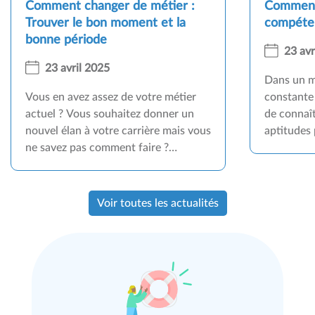
Comment changer de métier :
Comment 
Trouver le bon moment et la
compéte
bonne période
23 avr
23 avril 2025
Dans un m
Vous en avez assez de votre métier
constante 
actuel ? Vous souhaitez donner un
de connaî
nouvel élan à votre carrière mais vous
aptitudes 
ne savez pas comment faire ?
sa carrièr
Changer de métier peut être une
est un out
expérience enrichissante, à condition
forces et 
d'adopter la bonne stratégie.
aspiration
Voir toutes les actualités
Pourquoi r
compétenc
sont les é
bien cette
vous guid
évaluation