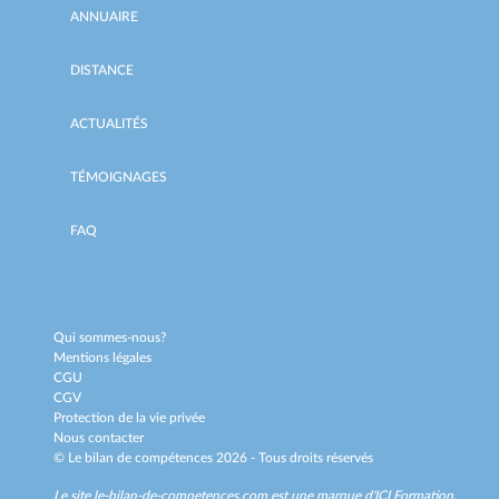
ANNUAIRE
DISTANCE
ACTUALITÉS
TÉMOIGNAGES
FAQ
Qui sommes-nous?
Mentions légales
CGU
CGV
Protection de la vie privée
Nous contacter
© Le bilan de compétences 2026 - Tous droits réservés
Le site le-bilan-de-competences.com est une marque d'
ICI Formation
.