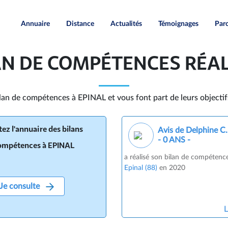
Annuaire
Distance
Actualités
Témoignages
Paro
LAN DE COMPÉTENCES RÉA
Bilan de compétences à EPINAL et vous font part de leurs objectif
ez l'annuaire des bilans
Avis de Delphine C.
- 0 ANS -
ompétences à EPINAL
a réalisé son bilan de compéten
Epinal (88)
en 2020
Je consulte
L