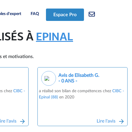
les d'expert
FAQ
Espace Pro
LISÉS À
EPINAL
s et motivations.
Avis de Elisabeth G.
- 0 ANS -
ces chez
CIBC -
a réalisé son bilan de compétences chez
CIBC -
Epinal (88)
en 2020
ire l'avis
Lire l'avis