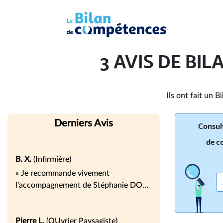
3 AVIS DE BI
Ils ont fait un 
Derniers Avis
Consult
de c
B. X.
(Infirmière)
« Je recommande vivement
l’accompagnement de Stéphanie DOS
REIS. Je ne savais pas vraiment à quoi
m’attendre au début de mon bilan de
compétences, mais cette démarche a
Pierre L.
(OUvrier Paysagiste)