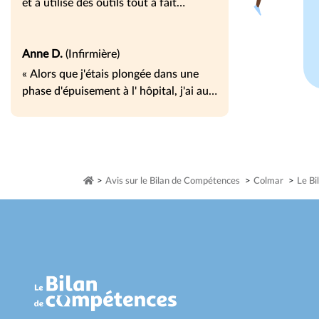
et a utilisé des outils tout à fait
adaptés à mes demandes. Elle a su me
mettre en relation avec les bons
interlocuteurs, à été disponible et à
Anne D.
(Infirmière)
l'écoute. »
« Alors que j'étais plongée dans une
phase d'épuisement à l' hôpital, j'ai au
travers du bilan de compétences,
retrouvé la force et l'enthousiasme
pour rebondir vers le métier
d'infirmière spécialisée en médecine du
travail. Je suis actuellement ma
>
Avis sur le Bilan de Compétences
>
Colmar
>
Le Bi
formation complémentaire et devrais y
faire mon stage. »