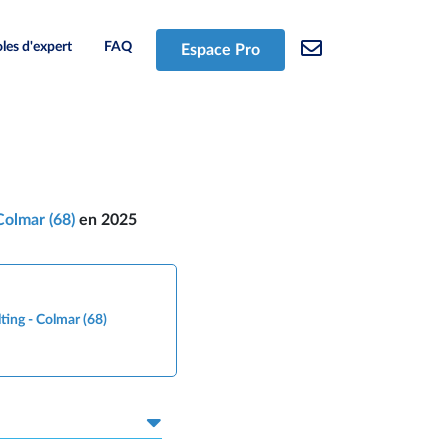
les d'expert
FAQ
Espace Pro
Colmar (68)
en 2025
ting - Colmar (68)