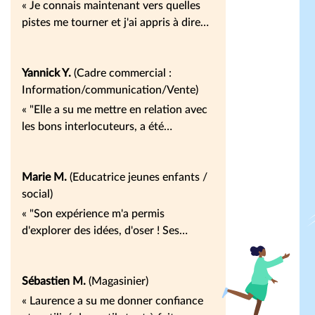
« Je connais maintenant vers quelles
pistes me tourner et j'ai appris à dire
non. La suite, l'avenir nous le dira. »
Yannick Y.
(Cadre commercial :
Information/communication/Vente)
« "Elle a su me mettre en relation avec
les bons interlocuteurs, a été
disponible et à l'écoute." »
Marie M.
(Educatrice jeunes enfants /
social)
« "Son expérience m'a permis
d'explorer des idées, d'oser ! Ses
contacts sont des atouts fantastiques.
Osenbach est un lieu magique et
Sébastien M.
(Magasinier)
propice à la réflexion. Merci." »
« Laurence a su me donner confiance