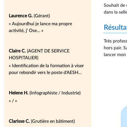
sur notre situation et d'identifier les
Souhait de 
pistes de reconversion. En plus
dans la sell
Laurence a un réseau et des contacts
Laurence G.
(Gérant)
qui permettent d'avoir des
« Aujourdhui je lance ma propre
Résulta
informations complémentaires sur les
activité, j' Ose... »
pistes identifiées »
Très profes
hors pair. S
Claire C.
(AGENT DE SERVICE
lancer mon 
HOSPITALIER)
« Identification de la formation à viser
pour rebondir vers le poste d'AESH
(accompagnatrice du handicap en
milieu scolaire) et des pistes
alternatives si ce n'est pas de suite
Helene H.
(Infographiste / Industrie)
possible (mise en place d'un planning
« / »
d'actions à court moyen et long terme
avec des immersions possibles). »
Clarisse C.
(Grutière en bâtiment)