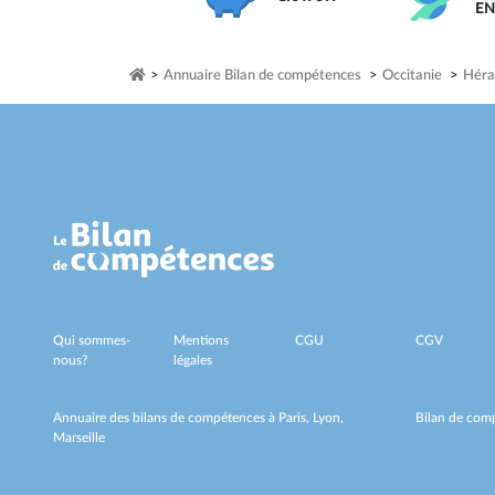
E
>
Annuaire Bilan de compétences
>
Occitanie
>
Héra
Qui sommes-
Mentions
CGU
CGV
nous?
légales
Annuaire des bilans de compétences à
Paris,
Lyon,
Bilan de comp
Marseille