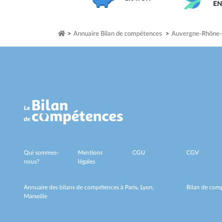
E
>
Annuaire Bilan de compétences
>
Auvergne-Rhône-
Qui sommes-
Mentions
CGU
CGV
nous?
légales
Annuaire des bilans de compétences à
Paris,
Lyon,
Bilan de comp
Marseille