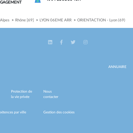
NGAGEMENT
Alpes
>
Rhône [69]
>
LYON 06EME ARR
>
ORIENTACTION - Lyon (69)
ANNUAIRE
Protection de
Nous
la vie privée
contacter
étences par ville
Gestion des cookies