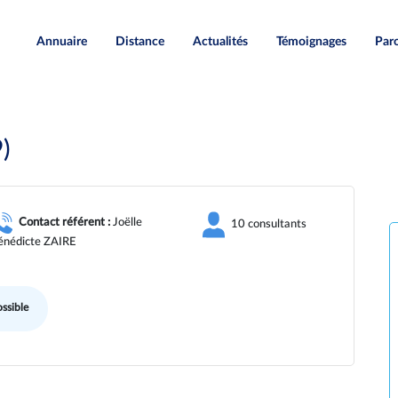
Annuaire
Distance
Actualités
Témoignages
Paro
)
Contact référent :
Joëlle
10 consultants
énédicte ZAIRE
ssible