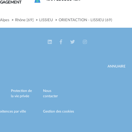
NGAGEMENT
Alpes
>
Rhône [69]
>
LISSIEU
>
ORIENTACTION - LISSIEU (69)
ANNUAIRE
Protection de
Nous
la vie privée
contacter
étences par ville
Gestion des cookies