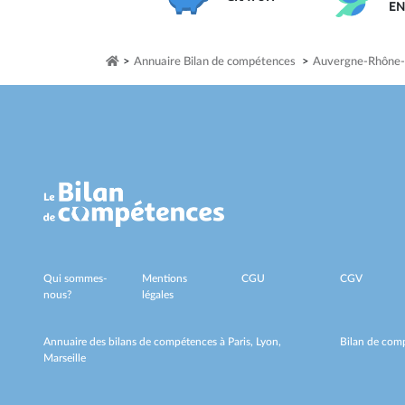
E
>
Annuaire Bilan de compétences
>
Auvergne-Rhône-
Qui sommes-
Mentions
CGU
CGV
nous?
légales
Annuaire des bilans de compétences à
Paris,
Lyon,
Bilan de comp
Marseille