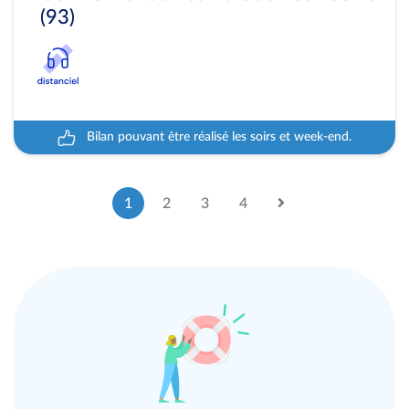
(93)
Bilan pouvant être réalisé les soirs et week-end.
1
2
3
4